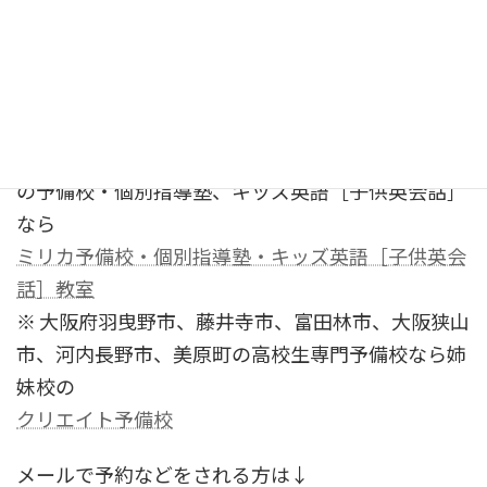
う生徒が続出するのがミリカ予備校です。遠すぎる
場合は、通信教育などのご相談をしてください。
※ 大阪府茨木市、吹田市、高槻市、寝屋川市、門真
市、枚方市、守口市、八幡市、箕面市、交野市、豊
中市、摂津市の現役高校生、中学生、小学生のため
の予備校・個別指導塾、キッズ英語［子供英会話］
なら
ミリカ予備校・個別指導塾・キッズ英語［子供英会
話］教室
※ 大阪府羽曳野市、藤井寺市、富田林市、大阪狭山
市、河内長野市、美原町の高校生専門予備校なら姉
妹校の
クリエイト予備校
メールで予約などをされる方は↓