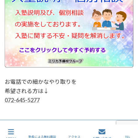
お電話での細かなやり取りを
希望される方は↓
072-645-5277
Copyright © 茨木市・子供英会話教室・ミリカキッズ英語［子供こども英会話塾教
室］ー茨木市 All Rights Reserved.
塾長による無料面談
アクセス
TEL