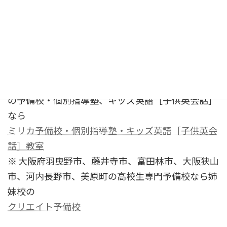
う生徒が続出するのがミリカ予備校です。遠すぎる
場合は、通信教育などのご相談をしてください。
※ 大阪府茨木市、吹田市、高槻市、寝屋川市、門真
市、枚方市、守口市、八幡市、箕面市、交野市、豊
中市、摂津市の現役高校生、中学生、小学生のため
の予備校・個別指導塾、キッズ英語［子供英会話］
なら
ミリカ予備校・個別指導塾・キッズ英語［子供英会
話］教室
※ 大阪府羽曳野市、藤井寺市、富田林市、大阪狭山
市、河内長野市、美原町の高校生専門予備校なら姉
妹校の
クリエイト予備校