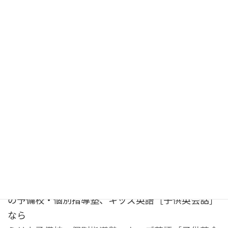
TEL：072-645-5277
営業時間:a.m.11:00～p.m.11:00
e-mail:
mail_1@myrica.co.jp
大阪府阪急茨木市駅から徒歩2分・JR茨木駅から徒
歩8分です。
大阪府・京都府・兵庫県の遠くからでも来たいとい
う生徒が続出するのがミリカ予備校です。遠すぎる
場合は、通信教育などのご相談をしてください。
※ 大阪府茨木市、吹田市、高槻市、寝屋川市、門真
市、枚方市、守口市、八幡市、箕面市、交野市、豊
中市、摂津市の現役高校生、中学生、小学生のため
の予備校・個別指導塾、キッズ英語［子供英会話］
なら