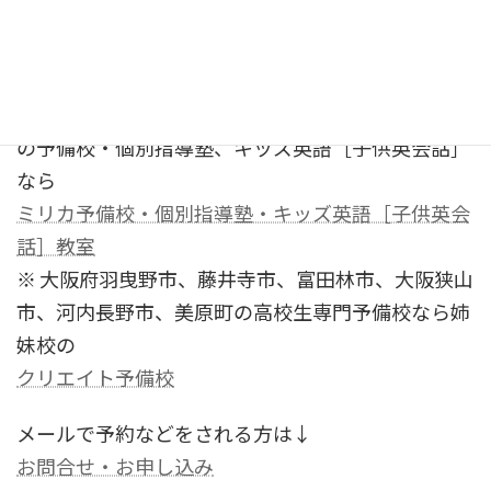
※ 大阪府茨木市、吹田市、高槻市、寝屋川市、門真
市、枚方市、守口市、八幡市、箕面市、交野市、豊
中市、摂津市の現役高校生、中学生、小学生のため
の予備校・個別指導塾、キッズ英語［子供英会話］
なら
ミリカ予備校・個別指導塾・キッズ英語［子供英会
話］教室
※ 大阪府羽曳野市、藤井寺市、富田林市、大阪狭山
市、河内長野市、美原町の高校生専門予備校なら姉
妹校の
クリエイト予備校
メールで予約などをされる方は↓
お問合せ・お申し込み