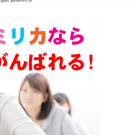
ugaku_ganbareru_m