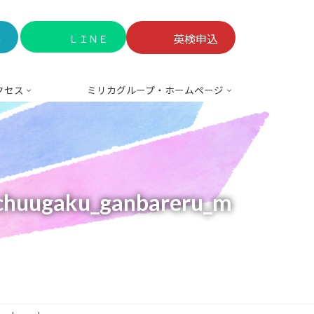
談
英検申込
ＬＩＮＥ
クセス
ミリカグループ・ホームページ
chuugaku_ganbareru_m