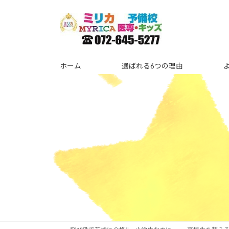
コ
ナ
ン
ビ
テ
ゲ
ン
ー
ツ
シ
ホーム
選ばれる6つの理由
へ
ョ
ス
ン
キ
に
ッ
移
プ
動