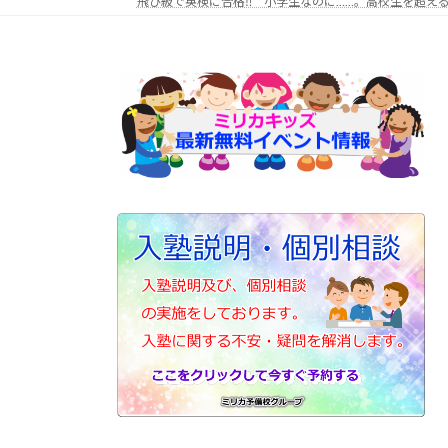
飛び級で英検に合格‼ 小学生なのに……。高校生を超え