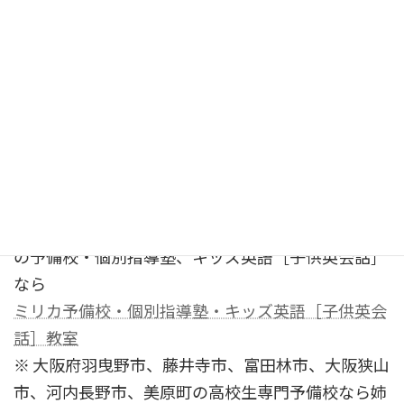
大阪府阪急茨木市駅から徒歩2分・JR茨木駅から徒
歩8分です。
大阪府・京都府・兵庫県の遠くからでも来たいとい
う生徒が続出するのがミリカ予備校です。遠すぎる
場合は、通信教育などのご相談をしてください。
※ 大阪府茨木市、吹田市、高槻市、寝屋川市、門真
市、枚方市、守口市、八幡市、箕面市、交野市、豊
中市、摂津市の現役高校生、中学生、小学生のため
の予備校・個別指導塾、キッズ英語［子供英会話］
なら
ミリカ予備校・個別指導塾・キッズ英語［子供英会
話］教室
※ 大阪府羽曳野市、藤井寺市、富田林市、大阪狭山
市、河内長野市、美原町の高校生専門予備校なら姉