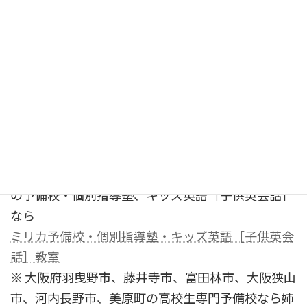
大阪府阪急茨木市駅から徒歩2分・JR茨木駅から徒
歩8分です。
大阪府・京都府・兵庫県の遠くからでも来たいとい
う生徒が続出するのがミリカ予備校です。遠すぎる
場合は、通信教育などのご相談をしてください。
※ 大阪府茨木市、吹田市、高槻市、寝屋川市、門真
市、枚方市、守口市、八幡市、箕面市、交野市、豊
中市、摂津市の現役高校生、中学生、小学生のため
の予備校・個別指導塾、キッズ英語［子供英会話］
なら
ミリカ予備校・個別指導塾・キッズ英語［子供英会
話］教室
※ 大阪府羽曳野市、藤井寺市、富田林市、大阪狭山
市、河内長野市、美原町の高校生専門予備校なら姉